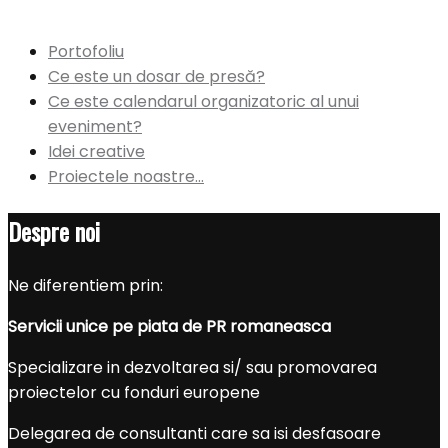
Portofoliu
Ce este un dosar de presă?
Ce este calendarul organizatoric al unui
eveniment?
Idei creative
Proiectele noastre…
Despre noi
Ne diferentiem prin:
Servicii
unice
pe
piata
de PR
romaneasca
Specializare in dezvoltarea si/ sau promovarea
proiectelor cu fonduri europene
Delegarea de consultanti care sa isi desfasoare