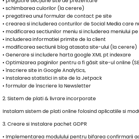
•⁠ ⁠pregătire secțiune site de prezentare
•⁠ ⁠schimbarea culorilor (la cerere)
•⁠ ⁠pregatirea unui formular de contact pe site
•⁠ ⁠crearea si includerea conturilor de Social Media care 
•⁠ ⁠modificarea sectiunilor meniu si includerea meniului pe 
•⁠ ⁠includerea informatiei primite de la client
•⁠ ⁠modificarea sectiunii blog atasata site-ului (la cerere)
•⁠ ⁠Generare si includere harta google XML pt indexare
•⁠ ⁠Optimizarea paginilor pentru a fi găsit site-ul online (
•⁠ ⁠înscriere site in Google Analytics,
•⁠ ⁠Instalarea statistici in site de la Jetpack
•⁠ ⁠formular de înscriere la Newsletter
2. Sistem de plati & livrare incorporate
Instalam sistem de plati online folosind aplicatiile si mod
3. Creare si Instalare pachet GDPR
•⁠ ⁠Implementarea modulului pentru bifarea confirmarii ac